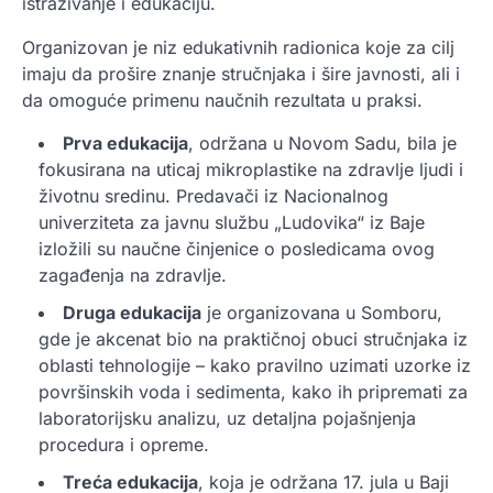
istraživanje i edukaciju.
Organizovan je niz edukativnih radionica koje za cilj
imaju da prošire znanje stručnjaka i šire javnosti, ali i
da omoguće primenu naučnih rezultata u praksi.
Prva edukacija
, održana u Novom Sadu, bila je
fokusirana na uticaj mikroplastike na zdravlje ljudi i
životnu sredinu. Predavači iz Nacionalnog
univerziteta za javnu službu „Ludovika“ iz Baje
izložili su naučne činjenice o posledicama ovog
zagađenja na zdravlje.
Druga edukacija
je organizovana u Somboru,
gde je akcenat bio na praktičnoj obuci stručnjaka iz
oblasti tehnologije – kako pravilno uzimati uzorke iz
površinskih voda i sedimenta, kako ih pripremati za
laboratorijsku analizu, uz detaljna pojašnjenja
procedura i opreme.
Treća edukacija
, koja je održana 17. jula u Baji