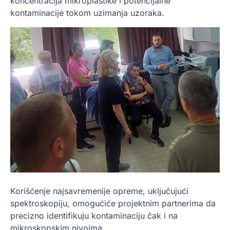
koncentracija mikroplastike i potencijalne
kontaminacije tokom uzimanja uzoraka.
Korišćenje najsavremenije opreme, uključujući
spektroskopiju, omogućiće projektnim partnerima da
precizno identifikuju kontaminaciju čak i na
mikroskopskim nivoima.