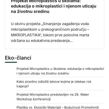
Projekat Microplastics u školama:
edukacija o mikroplastici i njenom uticaju
na životnu sredinu
U okviru projekta „Smanjenje zagađenja voda
mikroplastikom u prekograničnom području –
MIKROPLASTIKA“, tokom prve polovine marta
održana su edukativna predavanja…
Eko-članci
Projekat Microplastics u školama: edukacija o mikroplastici
i njenom uticaju na životnu sredinu
Kako pravilno odložiti lekove kojima je istekao rok
trajanja?
Projekat Microplastics predstavljen na 28. Water
Workshop konferenciji
Plastika vs. Ekološki Materijali – Budućnost Promotivnih