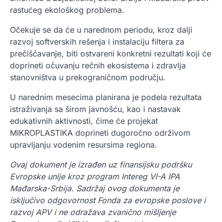
rastućeg ekološkog problema.
Očekuje se da će u narednom periodu, kroz dalji
razvoj softverskih rešenja i instalaciju filtera za
prečišćavanje, biti ostvareni konkretni rezultati koji će
doprineti očuvanju rečnih ekosistema i zdravlja
stanovništva u prekograničnom području.
U narednim mesecima planirana je podela rezultata
istraživanja sa širom javnošću, kao i nastavak
edukativnih aktivnosti, čime će projekat
MIKROPLASTIKA doprineti dugoročno održivom
upravljanju vodenim resursima regiona.
Ovaj dokument je izrađen uz finansijsku podršku
Evropske unije kroz program Intereg VI-A IPA
Mađarska-Srbija. Sadržaj ovog dokumenta je
isključivo odgovornost Fonda za evropske poslove i
razvoj APV i ne odražava zvanično mišljenje