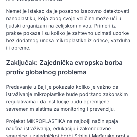
Nemet je istakao da je posebno izazovno detektovati
nanoplastiku, koja zbog svoje veličine može ući u
ljudski organizam na ćelijskom nivou. Primeri iz
prakse pokazali su koliko je zahtevno uzimati uzorke
bez dodatnog unosa mikroplastike iz odeće, vazduha
ili opreme.
Zaključak: Zajednička evropska borba
protiv globalnog problema
Predavanje u Baji je pokazalo koliko je važno da
istraživanje mikroplastike bude podržano zakonskim
regulativama i da institucije budu opremljene
savremenim alatima za monitoring i prevenciju.
Projekat MIKROPLASTIKA na najbolji način spaja
naučna istraživanja, edukaciju i zakonodavne
smernice u zajedničkoj borbi Srbije i Mađarske protiv