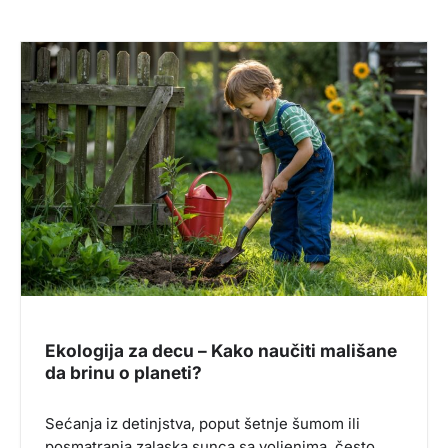
Ekologija za decu – Kako naučiti mališane
da brinu o planeti?
Sećanja iz detinjstva, poput šetnje šumom ili
posmatranja zalaska sunca sa voljenima, često