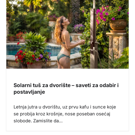
e
č
l
a
n
k
a
Solarni tuš za dvorište – saveti za odabir i
postavljanje
Letnja jutra u dvorištu, uz prvu kafu i sunce koje
se probija kroz krošnje, nose poseban osećaj
slobode. Zamislite da…