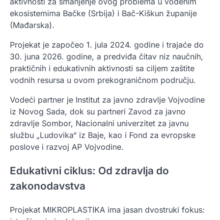
aktivnosti za smanjenje ovog problema u vodenim
ekosistemima Bačke (Srbija) i Bač-Kiškun županije
(Mađarska).
Projekat je započeo 1. jula 2024. godine i trajaće do
30. juna 2026. godine, a predviđa čitav niz naučnih,
praktičnih i edukativnih aktivnosti sa ciljem zaštite
vodnih resursa u ovom prekograničnom području.
Vodeći partner je Institut za javno zdravlje Vojvodine
iz Novog Sada, dok su partneri Zavod za javno
zdravlje Sombor, Nacionalni univerzitet za javnu
službu „Ludovika“ iz Baje, kao i Fond za evropske
poslove i razvoj AP Vojvodine.
Edukativni ciklus: Od zdravlja do
zakonodavstva
Projekat MIKROPLASTIKA ima jasan dvostruki fokus: