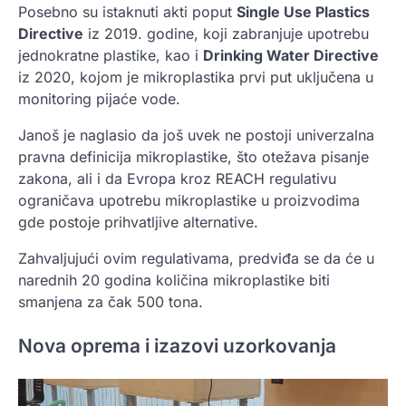
Posebno su istaknuti akti poput
Single Use Plastics
Directive
iz 2019. godine, koji zabranjuje upotrebu
jednokratne plastike, kao i
Drinking Water Directive
iz 2020, kojom je mikroplastika prvi put uključena u
monitoring pijaće vode.
Janoš je naglasio da još uvek ne postoji univerzalna
pravna definicija mikroplastike, što otežava pisanje
zakona, ali i da Evropa kroz REACH regulativu
ograničava upotrebu mikroplastike u proizvodima
gde postoje prihvatljive alternative.
Zahvaljujući ovim regulativama, predviđa se da će u
narednih 20 godina količina mikroplastike biti
smanjena za čak 500 tona.
Nova oprema i izazovi uzorkovanja