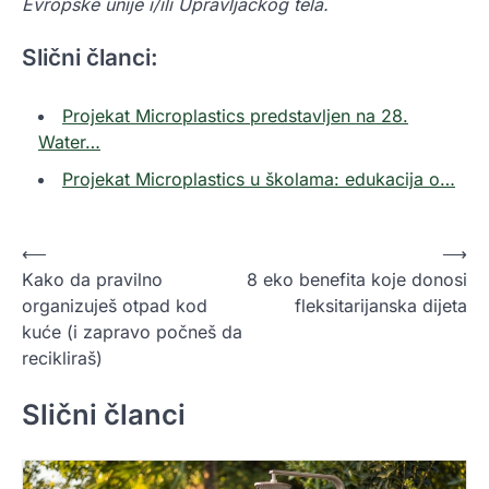
Evropske unije i/ili Upravljačkog tela.
Slični članci:
Projekat Microplastics predstavljen na 28.
Water…
Projekat Microplastics u školama: edukacija o…
K
⟵
⟶
Kako da pravilno
8 eko benefita koje donosi
r
organizuješ otpad kod
fleksitarijanska dijeta
e
kuće (i zapravo počneš da
t
recikliraš)
a
Slični članci
n
j