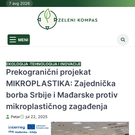
Skip
7 avg 2026
to
content
MENI
EKOLOGIJA
TEHNOLOGIJA I INOVACIJE
Prekogranični projekat
MIKROPLASTIKA: Zajednička
borba Srbije i Mađarske protiv
mikroplastičnog zagađenja
Petar
jul 22, 2025