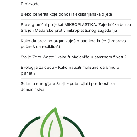
Proizvoda
8 eko benefita koje donosi fleksitarijanska dijeta
Prekogranični projekat MIKROPLASTIKA: Zajednička borba
Srbije i Mađarske protiv mikroplastičnog zagađenja
Kako da pravilno organizuješ otpad kod kuće (i zapravo
počneš da recikliraš)
Šta je Zero Waste i kako funkcioniše u stvarnom životu?
Ekologija za decu – Kako naučiti mališane da brinu o
planeti?
Solarna energija u Srbiji – potencijal i prednosti za
domaćinstva