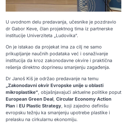
U uvodnom delu predavanja, učesnike je pozdravio
dr Gabor Keve, član projektnog tima iz partnerske
institucije Univerziteta „Ludovika“.
On je istakao da projekat ima za cilj ne samo
prikupljanje naučnih podataka već i osnaživanje
institucija da kroz zakonodavne okvire i praktična
rešenja direktno doprinesu smanjenju zagađenja.
Dr Janoš Kiš je održao predavanje na temu
„Zakonodavni okvir Evropske unije u oblasti
mikroplastike“
, objašnjavajući aktuelne politike poput
European Green Deal
,
Circular Economy Action
Plan
i
EU Plastic Strategy
, koji zajedno definišu
evropsku težnju ka smanjenju upotrebe plastike i
prelasku na cirkularnu ekonomiju.