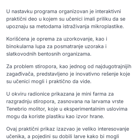
U nastavku programa organizovan je interaktivni
praktični deo u kojem su učenici imali priliku da se
upoznaju sa metodama istraživanja mikroplastike.
Korišćena je oprema za uzorkovanje, kao i
binokularna lupa za posmatranje uzoraka i
slatkovodnih bentosnih organizama.
Za problem stiropora, kao jednog od najdugotrajnijih
zagađivača, predstavljeno je inovativno rešenje koje
su učenici mogli i praktično da vide.
U okviru radionice prikazana je mini farma za
razgradnju stiropora, zasnovana na larvama vrste
Tenebrio molitor, koje u eksperimentalnim uslovima
mogu da koriste plastiku kao izvor hrane.
Ovaj praktični prikaz izazvao je veliko interesovanje
učenika, a pojedini su dobili larve kako bi mogli