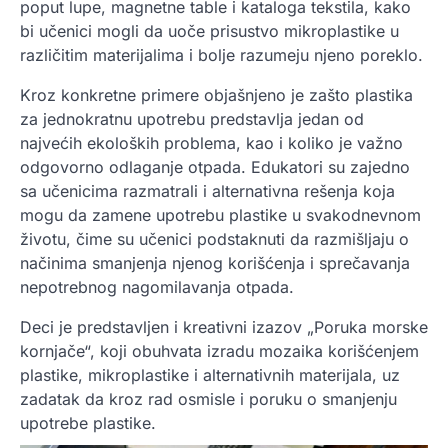
poput lupe, magnetne table i kataloga tekstila, kako
bi učenici mogli da uoče prisustvo mikroplastike u
različitim materijalima i bolje razumeju njeno poreklo.
Kroz konkretne primere objašnjeno je zašto plastika
za jednokratnu upotrebu predstavlja jedan od
najvećih ekoloških problema, kao i koliko je važno
odgovorno odlaganje otpada. Edukatori su zajedno
sa učenicima razmatrali i alternativna rešenja koja
mogu da zamene upotrebu plastike u svakodnevnom
životu, čime su učenici podstaknuti da razmišljaju o
načinima smanjenja njenog korišćenja i sprečavanja
nepotrebnog nagomilavanja otpada.
Deci je predstavljen i kreativni izazov „Poruka morske
kornjače“, koji obuhvata izradu mozaika korišćenjem
plastike, mikroplastike i alternativnih materijala, uz
zadatak da kroz rad osmisle i poruku o smanjenju
upotrebe plastike.