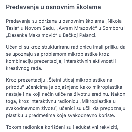
Predavanja u osnovnim školama
Predavanja su održana u osnovnim školama „Nikola
Tesla“ u Novom Sadu, „Avram Mrazović“ u Somboru i
„Desanka Maksimović“ u Bačkoj Palanci.
Učenici su kroz strukturiranu radionicu imali priliku da
se upoznaju sa problemom mikroplastike kroz
kombinaciju prezentacije, interaktivnih aktivnosti i
kreativnog rada.
Kroz prezentaciju „Štetni uticaj mikroplastike na
prirodu“ učenicima je objašnjeno kako mikroplastika
nastaje i na koji način utiče na životnu sredinu. Nakon
toga, kroz interaktivnu radionicu „Mikroplastika u
svakodnevnom životu“, učenici su učili da prepoznaju
plastiku u predmetima koje svakodnevno koriste.
Tokom radionice korišćeni su i edukativni rekviziti,