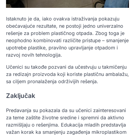
Istaknuto je da, iako ovakva istraživanja pokazuju
obećavajuće rezultate, ne postoji jedno univerzalno
rešenje za problem plastičnog otpada. Zbog toga je
neophodno kombinovati različite pristupe – smanjenje
upotrebe plastike, pravilno upravljanje otpadom i
razvoj novih tehnologija.
Učenici su takođe pozvani da učestvuju u takmičenju
za redizajn proizvoda koji koriste plastičnu ambalažu,
sa ciljem pronalaženja održivijih rešenja.
Zaključak
Predavanja su pokazala da su učenici zainteresovani
za teme zaštite životne sredine i spremni da aktivno
razmišljaju o rešenjima. Edukacija mladih predstavlja
važan korak ka smanjenju zagađenja mikroplastikom