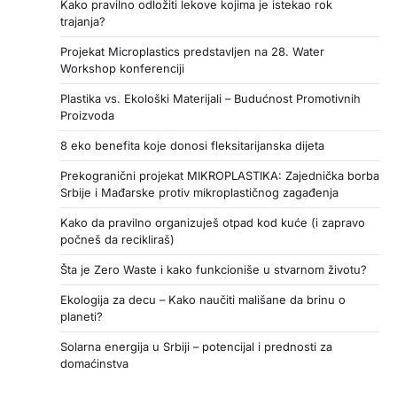
Kako pravilno odložiti lekove kojima je istekao rok
trajanja?
Projekat Microplastics predstavljen na 28. Water
Workshop konferenciji
Plastika vs. Ekološki Materijali – Budućnost Promotivnih
Proizvoda
8 eko benefita koje donosi fleksitarijanska dijeta
Prekogranični projekat MIKROPLASTIKA: Zajednička borba
Srbije i Mađarske protiv mikroplastičnog zagađenja
Kako da pravilno organizuješ otpad kod kuće (i zapravo
počneš da recikliraš)
Šta je Zero Waste i kako funkcioniše u stvarnom životu?
Ekologija za decu – Kako naučiti mališane da brinu o
planeti?
Solarna energija u Srbiji – potencijal i prednosti za
domaćinstva