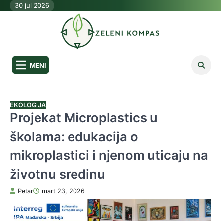
Skip
30 jul 2026
to
content
MENI
EKOLOGIJA
Projekat Microplastics u
školama: edukacija o
mikroplastici i njenom uticaju na
životnu sredinu
Petar
mart 23, 2026