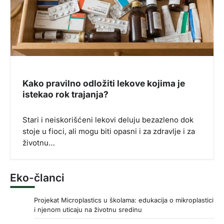
Kako pravilno odložiti lekove kojima je
istekao rok trajanja?
Stari i neiskorišćeni lekovi deluju bezazleno dok
stoje u fioci, ali mogu biti opasni i za zdravlje i za
životnu…
Eko-članci
Projekat Microplastics u školama: edukacija o mikroplastici
i njenom uticaju na životnu sredinu