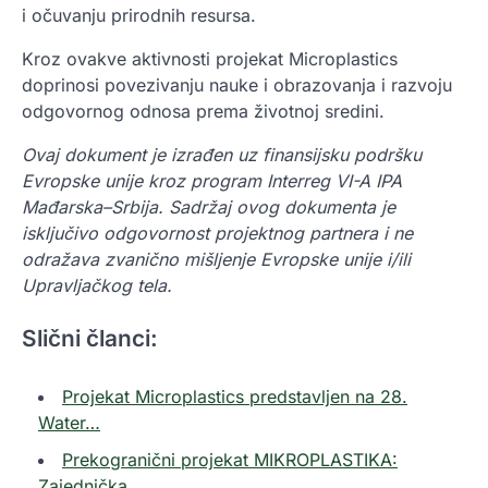
i očuvanju prirodnih resursa.
Kroz ovakve aktivnosti projekat Microplastics
doprinosi povezivanju nauke i obrazovanja i razvoju
odgovornog odnosa prema životnoj sredini.
Ovaj dokument je izrađen uz finansijsku podršku
Evropske unije kroz program Interreg VI-A IPA
Mađarska–Srbija. Sadržaj ovog dokumenta je
isključivo odgovornost projektnog partnera i ne
odražava zvanično mišljenje Evropske unije i/ili
Upravljačkog tela.
Slični članci:
Projekat Microplastics predstavljen na 28.
Water…
Prekogranični projekat MIKROPLASTIKA:
Zajednička…