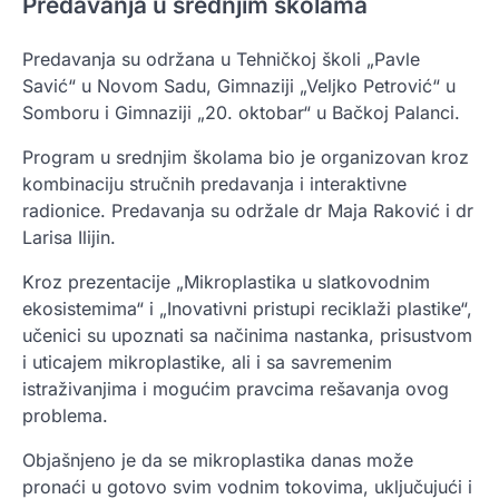
Predavanja u srednjim školama
Predavanja su održana u Tehničkoj školi „Pavle
Savić“ u Novom Sadu, Gimnaziji „Veljko Petrović“ u
Somboru i Gimnaziji „20. oktobar“ u Bačkoj Palanci.
Program u srednjim školama bio je organizovan kroz
kombinaciju stručnih predavanja i interaktivne
radionice. Predavanja su održale dr Maja Raković i dr
Larisa Ilijin.
Kroz prezentacije „Mikroplastika u slatkovodnim
ekosistemima“ i „Inovativni pristupi reciklaži plastike“,
učenici su upoznati sa načinima nastanka, prisustvom
i uticajem mikroplastike, ali i sa savremenim
istraživanjima i mogućim pravcima rešavanja ovog
problema.
Objašnjeno je da se mikroplastika danas može
pronaći u gotovo svim vodnim tokovima, uključujući i