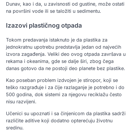
Dunav, kao i da, u zavisnosti od gustine, može ostati
na površini vode ili se taložiti u sedimentu.
Izazovi plastičnog otpada
Tokom predavanja istaknuto je da plastika za
jednokratnu upotrebu predstavlja jedan od najvećih
izvora zagađenja. Veliki deo ovog otpada završava u
rekama i okeanima, gde se dalje širi, zbog čega
danas gotovo da ne postoji deo planete bez plastike.
Kao poseban problem izdvojen je stiropor, koji se
teško razgrađuje i za čije razlaganje je potrebno i do
500 godina, dok sistemi za njegovu reciklažu često
nisu razvijeni.
Učenici su upoznati i sa činjenicom da plastika sadrži
različite aditive koji dodatno opterećuju životnu
sredinu.