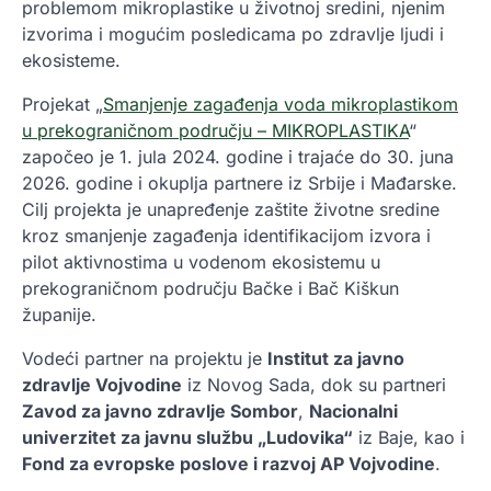
problemom mikroplastike u životnoj sredini, njenim
izvorima i mogućim posledicama po zdravlje ljudi i
ekosisteme.
Projekat „
Smanjenje zagađenja voda mikroplastikom
u prekograničnom području – MIKROPLASTIKA
“
započeo je 1. jula 2024. godine i trajaće do 30. juna
2026. godine i okuplja partnere iz Srbije i Mađarske.
Cilj projekta je unapređenje zaštite životne sredine
kroz smanjenje zagađenja identifikacijom izvora i
pilot aktivnostima u vodenom ekosistemu u
prekograničnom području Bačke i Bač Kiškun
županije.
Vodeći partner na projektu je
Institut za javno
zdravlje Vojvodine
iz Novog Sada, dok su partneri
Zavod za javno zdravlje Sombor
,
Nacionalni
univerzitet za javnu službu „Ludovika“
iz Baje, kao i
Fond za evropske poslove i razvoj AP Vojvodine
.