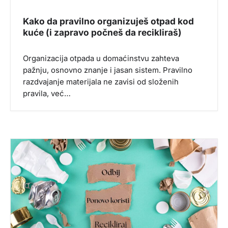
a
Kako da pravilno organizuješ otpad kod
kuće (i zapravo počneš da recikliraš)
Organizacija otpada u domaćinstvu zahteva
pažnju, osnovno znanje i jasan sistem. Pravilno
razdvajanje materijala ne zavisi od složenih
pravila, već…