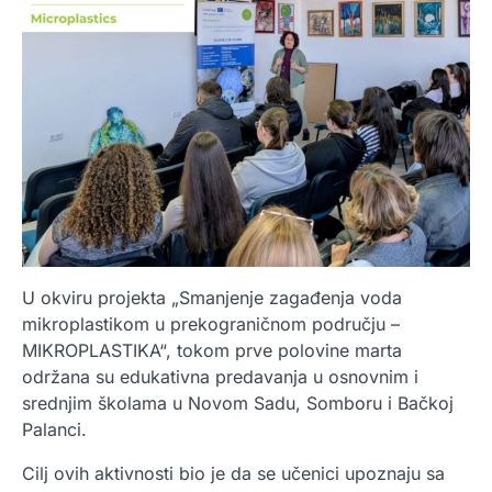
U okviru projekta „Smanjenje zagađenja voda
mikroplastikom u prekograničnom području –
MIKROPLASTIKA“, tokom prve polovine marta
održana su edukativna predavanja u osnovnim i
srednjim školama u Novom Sadu, Somboru i Bačkoj
Palanci.
Cilj ovih aktivnosti bio je da se učenici upoznaju sa