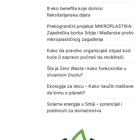
8 eko benefita koje donosi
fleksitarijanska dijeta
Prekogranični projekat MIKROPLASTIKA:
Zajednička borba Srbije i Mađarske protiv
mikroplastičnog zagađenja
Kako da pravilno organizuješ otpad kod
kuće (i zapravo počneš da recikliraš)
Šta je Zero Waste i kako funkcioniše u
stvarnom životu?
Ekologija za decu – Kako naučiti mališane
da brinu o planeti?
Solarna energija u Srbiji – potencijal i
prednosti za domaćinstva