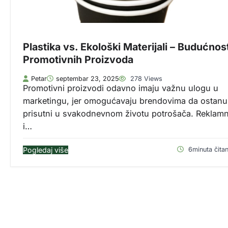
Plastika vs. Ekološki Materijali – Budućnos
Promotivnih Proizvoda
Petar
septembar 23, 2025
278 Views
Promotivni proizvodi odavno imaju važnu ulogu u
marketingu, jer omogućavaju brendovima da ostanu
prisutni u svakodnevnom životu potrošača. Reklamn
i…
Pogledaj više
6minuta čitan