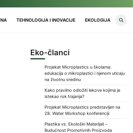
TNA
TEHNOLOGIJA I INOVACIJE
EKOLOGIJA
Eko-članci
Projekat Microplastics u školama:
edukacija o mikroplastici i njenom uticaju
na životnu sredinu
Kako pravilno odložiti lekove kojima je
istekao rok trajanja?
Projekat Microplastics predstavljen na
28. Water Workshop konferenciji
Plastika vs. Ekološki Materijali –
Budućnost Promotivnih Proizvoda