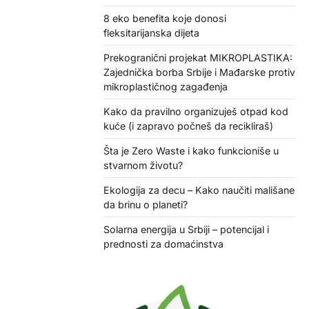
8 eko benefita koje donosi
fleksitarijanska dijeta
Prekogranični projekat MIKROPLASTIKA:
Zajednička borba Srbije i Mađarske protiv
mikroplastičnog zagađenja
Kako da pravilno organizuješ otpad kod
kuće (i zapravo počneš da recikliraš)
Šta je Zero Waste i kako funkcioniše u
stvarnom životu?
Ekologija za decu – Kako naučiti mališane
da brinu o planeti?
Solarna energija u Srbiji – potencijal i
prednosti za domaćinstva