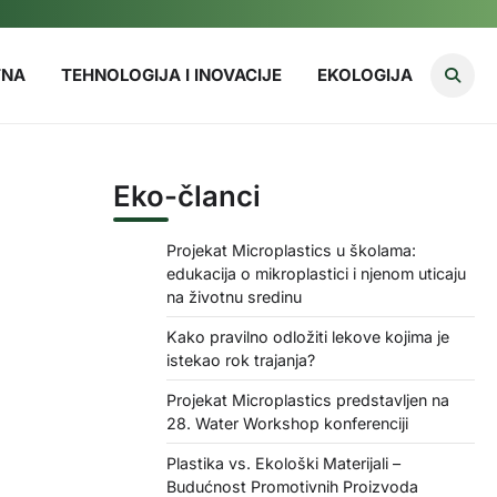
TNA
TEHNOLOGIJA I INOVACIJE
EKOLOGIJA
Eko-članci
Projekat Microplastics u školama:
edukacija o mikroplastici i njenom uticaju
na životnu sredinu
Kako pravilno odložiti lekove kojima je
istekao rok trajanja?
Projekat Microplastics predstavljen na
28. Water Workshop konferenciji
Plastika vs. Ekološki Materijali –
Budućnost Promotivnih Proizvoda