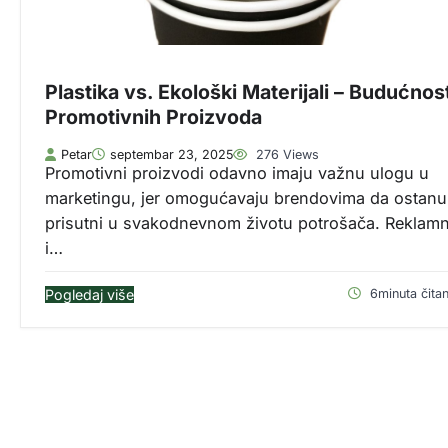
Plastika vs. Ekološki Materijali – Budućnos
Promotivnih Proizvoda
Petar
septembar 23, 2025
276 Views
Promotivni proizvodi odavno imaju važnu ulogu u
marketingu, jer omogućavaju brendovima da ostanu
prisutni u svakodnevnom životu potrošača. Reklamn
i…
Pogledaj više
6minuta čitan